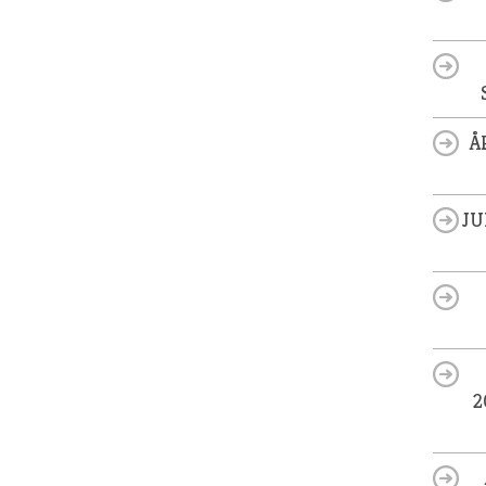
Å
JU
2