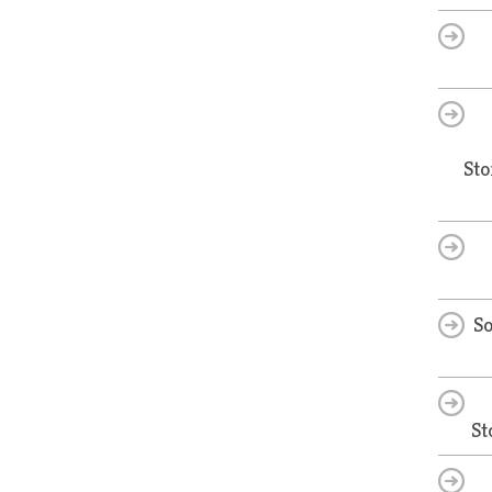
Sto
So
St