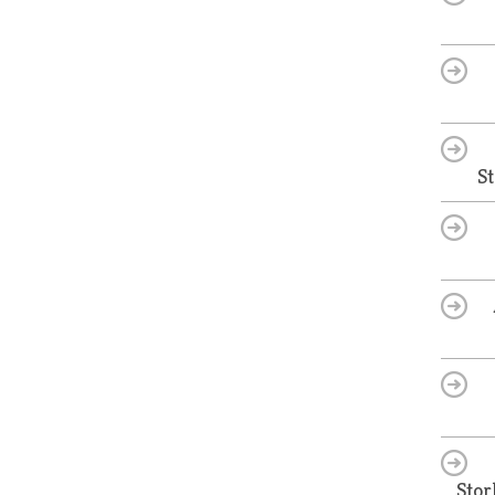
S
Stor