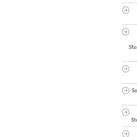
Sto
So
St