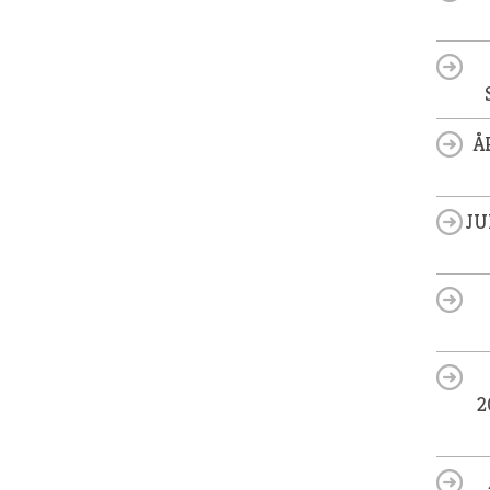
Å
JU
2