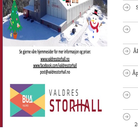
Å
Åp
2