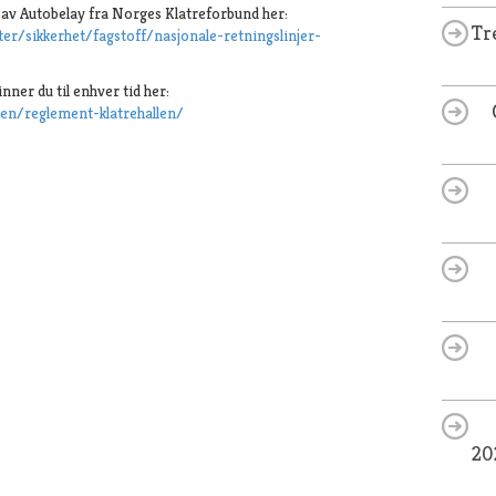
uk av Autobelay fra Norges Klatreforbund her:
Tr
er/sikkerhet/fagstoff/nasjonale-retningslinjer-
inner du til enhver tid her:
len/reglement-klatrehallen/
20