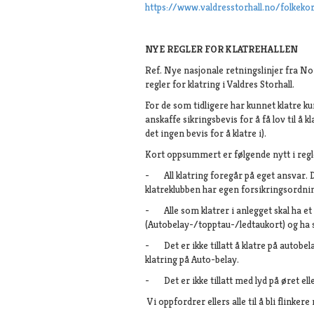
https://www.valdresstorhall.no/folkekor
NYE REGLER FOR KLATREHALLEN
Ref. Nye nasjonale retningslinjer fra No
regler for klatring i Valdres Storhall.
For de som tidligere har kunnet klatre ku
anskaffe sikringsbevis for å få lov til å 
det ingen bevis for å klatre i).
Kort oppsummert er følgende nytt i reg
- All klatring foregår på eget ansvar. D
klatreklubben har egen forsikringsordni
-
Alle som klatrer i anlegget skal ha et
(Autobelay-/topptau-/ledtaukort) og ha s
-
Det er ikke tillatt å klatre på autobe
klatring på Auto-belay.
-
Det er ikke tillatt med lyd på øret 
Vi oppfordrer ellers alle til å bli flinke