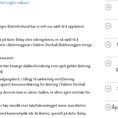
tet/regler-vilkaar/
rges Klatreforbund har vi sett oss nødt til å oppdatere
n på Auto-Belay uten sikringsbevis, er nå nødt til å
klatre i klatreveggene i Valdres Storhall (Buldreveggen trengs
lementet:
u bør besørge ulykkesforsikring som også gjelder klatring,
S
ng.
 adgangskort, i tillegg til nødvendig sertifisering
ignert Ansvarserklæring for klatring i Valdres Storhall.
lay dersom man er alene i hallen, se ellers egen instruks for
eller høy musikk over høyttaleranlegget mens man klatrer.
Åp
re med kameratsjekk når de klatrer, spesielt på Auto-Belay.