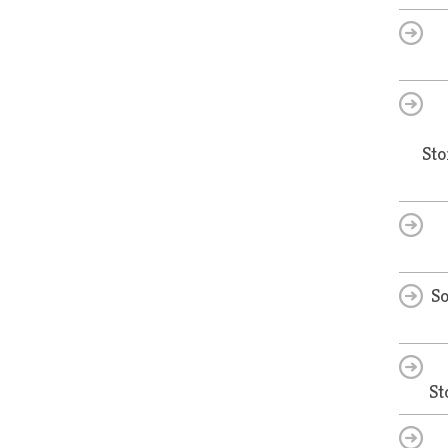
Sto
So
St