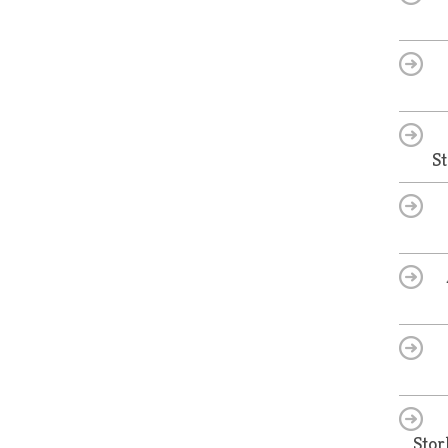
S
Stor