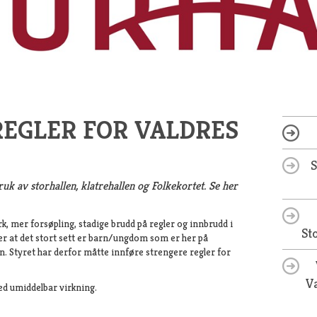
EGLER FOR VALDRES
uk av storhallen, klatrehallen og Folkekortet. Se her
k, mer forsøpling, stadige brudd på regler og innbrudd i
St
 er at det stort sett er barn/ungdom som er her på
Styret har derfor måtte innføre strengere regler for
Va
med umiddelbar virkning.