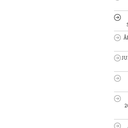
Å
JU
2