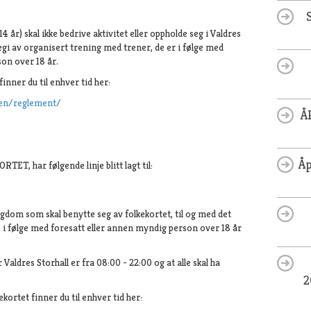
14 år) skal ikke bedrive aktivitet eller oppholde seg i Valdres
egi av organisert trening med trener, de er i følge med
son over 18 år.
inner du til enhver tid her:
len/reglement/
Å
Åp
, har følgende linje blitt lagt til:
gdom som skal benytte seg av folkekortet, til og med det
ære i følge med foresatt eller annen myndig person over 18 år
Valdres Storhall er fra 08:00 - 22:00 og at alle skal ha
2
ekortet finner du til enhver tid her: