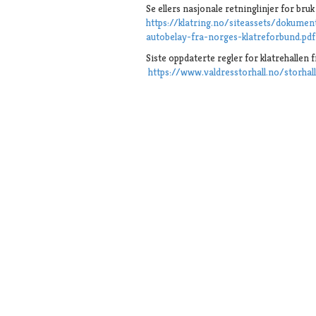
Se ellers nasjonale retninglinjer for br
https://klatring.no/siteassets/dokument
autobelay-fra-norges-klatreforbund.pdf
Siste oppdaterte regler for klatrehallen f
https://www.valdresstorhall.no/storhal