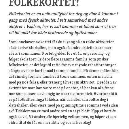
FOLKEKORTET!
Folkekortet er en unik mulighet for deg og dine å komme i
gang med fysisk aktivitet. I tett samarbeid med andre
aktører i Valdres, har vi satt sammen et tilbud som vi tror
vil bli unikt for både fastboende og hyttekunder.
Som innehaver av kortet får du tilgang på en rekke aktiviteter
både i selve storhallen, men også på andre aktivitetsarenaer
ellers i kommunen. Kortet gjelder for et år, er personlig, og
følger skoleåret. Er dere flere i samme familie som ønsker
folkekortet, er det lagt til rette for svært gode rabattordninger
på kjøp av flere kort innad i samme familie. På denne måten blir
det rimelig for hele familier å trene sammen, enten man blir
med på noe felles, eller trener på hver sin aktivitet. Bredden av
aktiviteter man kan være med på er stor, så her kan alle finne
noe som passer, uavhengig av alder og formnivå. Hvorfor stå å
se på fotballtreninga til kidsa, når du heller kan boltre deg i
klatrehallen eller være med på spinningtime i rommet ved siden
av? Tidsklemma er med andre ord en saga blott. Kjøp et kort du
også da vel
. Vi ønsker alle hjertelig velkommen, og håper vi kan
bidra til at du får en mer aktiv og sosial hverdag!