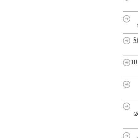
Å
JU
2