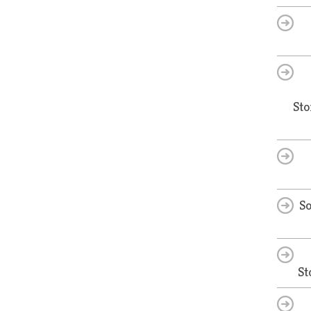
Sto
So
St