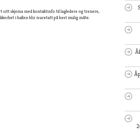
rt sitt skjema med kontaktinfo til lagledere og trenere,
kkerhet i hallen blir ivaretatt på best mulig måte.
Å
Åp
2