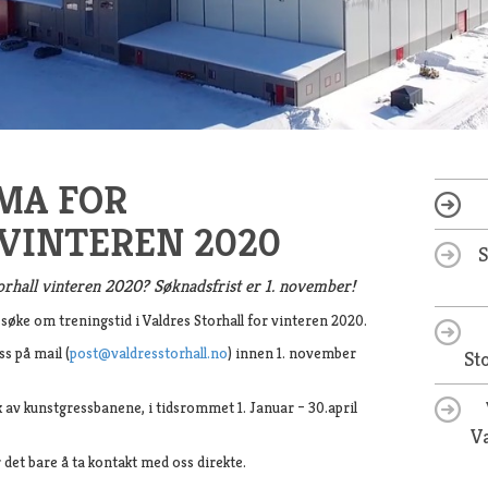
MA FOR
VINTEREN 2020
torhall vinteren 2020? Søknadsfrist er 1. november!
søke om treningstid i Valdres Storhall for vinteren 2020.
s på mail (
post@valdresstorhall.no
) innen 1. november
St
k av kunstgressbanene, i tidsrommet 1. Januar – 30.april
Va
det bare å ta kontakt med oss direkte.