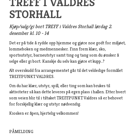
TREFF I VALDRES
STORHALL
Kjøp/salg/gi bort TREFF i Valdres Storhall lørdag 2.
desember kl. 10 - 14
Det
er på tide å rydde opp hjemme og gjøre noe godt for miljøet,
lommeboken og medmennesker.
Finn
frem
klær
, sko,
sportsutstyr
,
barneutstyr
samt ting og tang som du ønsker å
selge eller gi bort. Kanskje du selv kan gjøre et kupp..?
Alt overskudd fra arrangementet går til det veldedige formålet
TREFFPUNKT VALDRES.
Om du har klær, utstyr, spill, eller ting som kan brukes til
aktiviteter så kan dette leveres på egen plass i hallen. Etter hvert
som veien blir til i tiltaket TREFFPUNKT Valdres så er behovet
for forskjellig klær og utstyr
nødvendig
.
Kiosken er åpen, hjertelig velkommen!
PÅMELDING