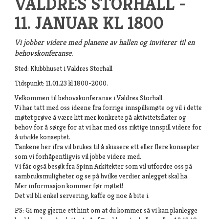
VALDRES STORHALL -
11. JANUAR KL 1800
Vi jobber videre med planene av hallen og inviterer til en
behovskonferanse.
Sted: Klubbhuset i Valdres Storhall
Tidspunkt: 11.01.23 kl 1800-2000.
Velkommen til behovskonferanse i Valdres Storhall.
Vi har tatt med oss ideene fra forrige innspillsmøte og vil i dette
møtet prøve å være litt mer konkrete på aktivitetsflater og
behov for å sørge for at vi har med oss riktige innspill videre for
å utvikle konseptet.
Tankene her ifra vil brukes til å skissere ett eller flere konsepter
som vi forhåpentligvis vil jobbe videre med.
Vi får også besøk fra Spinn Arkitekter som vil utfordre oss på
sambruksmuligheter og se på hvilke verdier anlegget skal ha.
Mer informasjon kommer før møtet!
Det vil bli enkel servering, kaffe og noe å bite i.
PS: Gi meg gjerne ett hint om at du kommer så vi kan planlegge