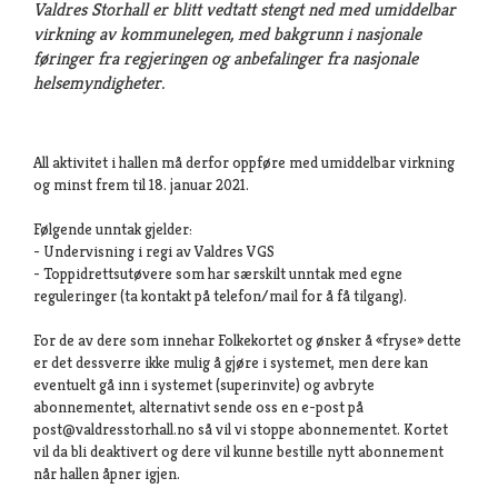
Valdres Storhall er blitt vedtatt stengt ned med umiddelbar
virkning av kommunelegen, med bakgrunn i nasjonale
føringer fra regjeringen og anbefalinger fra nasjonale
helsemyndigheter.
All aktivitet i hallen må derfor oppføre med umiddelbar virkning
og minst frem til 18. januar 2021.
Følgende unntak gjelder:
- Undervisning i regi av Valdres VGS
- Toppidrettsutøvere som har særskilt unntak med egne
reguleringer (ta kontakt på telefon/mail for å få tilgang).
For de av dere som innehar Folkekortet og ønsker å «fryse» dette
er det dessverre ikke mulig å gjøre i systemet, men dere kan
eventuelt gå inn i systemet (superinvite) og avbryte
abonnementet, alternativt sende oss en e-post på
post@valdresstorhall.no så vil vi stoppe abonnementet. Kortet
vil da bli deaktivert og dere vil kunne bestille nytt abonnement
når hallen åpner igjen.