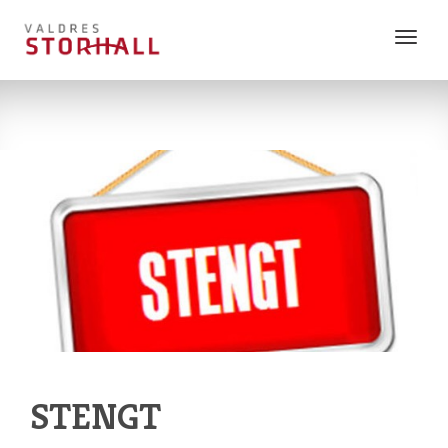
Vis
meny
STENGT