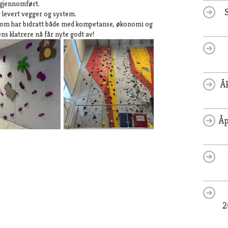
t gjennomført.
levert vegger og system.
om har bidratt både med kompetanse, økonomi og
ns klatrere nå får nyte godt av!
Å
Åp
2