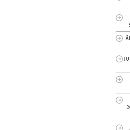
Å
JU
2