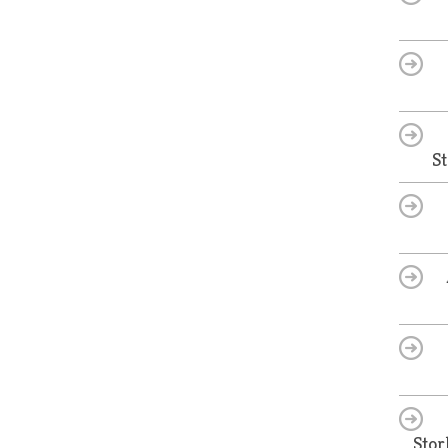
S
Stor