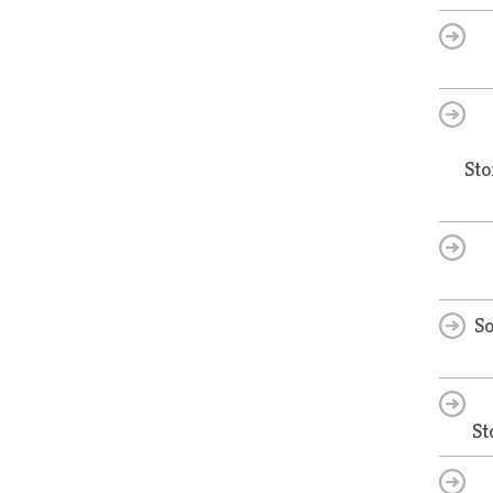
Sto
So
St