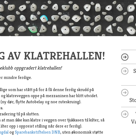
G AV KLATREHALLEN!
eklubb oppgradert klatrehallen!
er mindre ferdige.
illige som har stått på for å få denne ferdig skrudd på
t og klatreveggen oppe på mezzaninen har blitt utvidet.
St
 (ny dør, flytte Autobelay og noe ruteskruing).
a.
gradering til på slutten.
 at man ikke kan klatre i veggen over tjukkasen til kilter, så
Va
ilter opp i oppreist stilling når dere er ferdig).
ngdal
og
Sparebankstiftelsen DNB
, uten økonomisk støtte