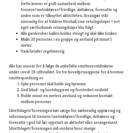
Dette krever et godt samarbeid mellom
trenere/instruktører/frivillige, deltakere, foresatte og
andre som er tilknyttet aktiviteten. Arrangør står
ansvarlig for at Valdres Storhall sine retningslinjer + evt.
eget særforbunds retningslinjer blir fulgt.
Alle garderober hallen holder stengt og skal ikke brukes.
Maks 20 personer i en gruppe og avstand på minst 1
meter.
Vask hender regelmessig.
Alle har ansvar for å følge de anbefalte smitteverntiltakene
under covid-19-utbruddet. De tre hovedprinsippene for å bremse
smittespredning er:
Syke personer skal holde seg hjemme
God hånd- og hostehygiene og forsterket renhold
Holde minst en meters avstand og redusere kontakt
mellom personer
Idrettslaget/foreningen bør sørge for nødvendig opplæring og
informasjon til trenere/instruktører/frivillige, deltakere og
foresatte i god tid før oppstart av aktivitet eller arrangement.
Idrettslaget/foreningen må vurdere hvor mange