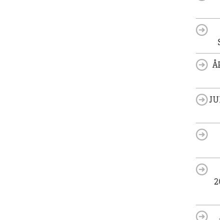
Å
JU
2