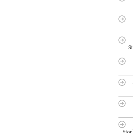
S
Stor