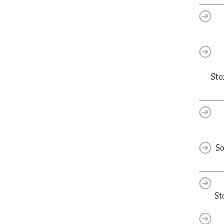
Sto
So
St