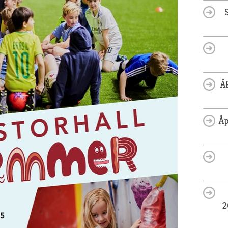
Å
Åp
2