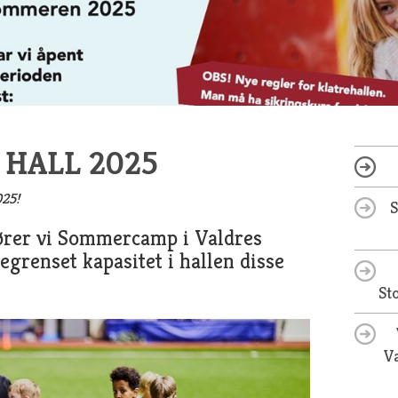
HALL 2025
025!
ører vi Sommercamp i Valdres
begrenset kapasitet i hallen disse
St
Va