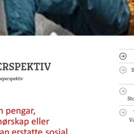
ERSPEKTIV
lseperspektiv
St
Va