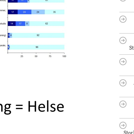
S
Stor