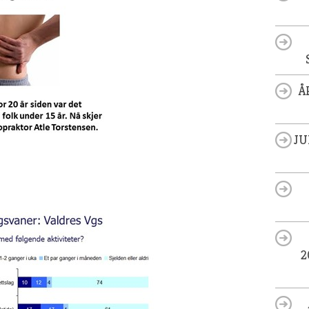
Å
JU
2