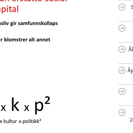
Å
Åp
2