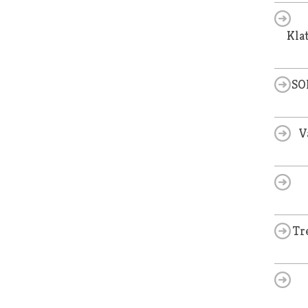
Kla
SO
V
Tr