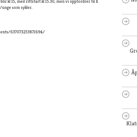
r kl 15, med rittstart kl 15.30, men vi oppfordrer til å
n/unge som sykler.
vents/637073253871694/
Gr
Åp
Kla