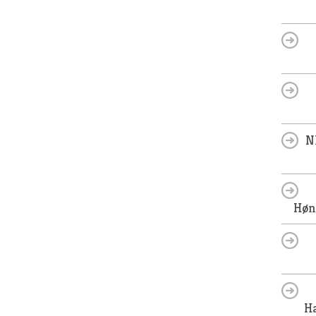
N
Høn
H