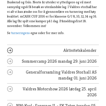
Buskerud og Oslo. Neste år utvider vi ytterligere og vil mest
sansynlig også få besøk av utenlandske lag. I Valdres storhall har
vi alt vi kan ønske oss for å gjennomføre en turnering med høy
kvalitiet. mCASH CUP 2016 er for klassene G/J 8, 10, 12, 14 og 16.
Alle lag får spilt sine kamper på 1 dag. Påmeldingsfrist 18.
november. Velkommen inn!
Se
turneringens
egne sider for mer info.
Aktivitetskalender
Sommercamp 2026
mandag 29. juni 2026
Generalforsamling Valdres Storhall AS
mandag 01. juni 2026
Valdres Motorshow 2026
lørdag 25. april
2026
NM-Kval.: Fagernes IL - FK Toten
torsdag 05.